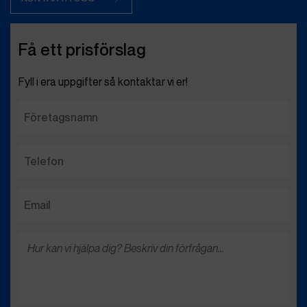
Få ett prisförslag
Fyll i era uppgifter så kontaktar vi er!
Företagsnamn
Telefon
Email
Hur
kan
vi
hjälpa
dig?
Beskriv