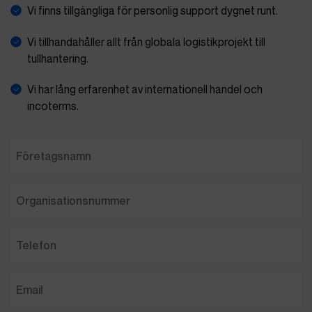
Vi finns tillgängliga för personlig support dygnet runt.
Vi tillhandahåller allt från globala logistikprojekt till
tullhantering.
Vi har lång erfarenhet av internationell handel och
incoterms.
Företagsnamn
Organisationsnummer
Telefon
Email