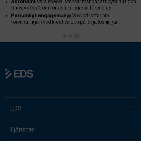
Autonomi
: Våra specialister har mandat att byta rutt och
transportsätt om förutsättningarna förändras.
de
Personligt engagemang:
Vi överträffar era
förväntningar med kreativa och pålitliga lösningar.
EDS
Tjänster