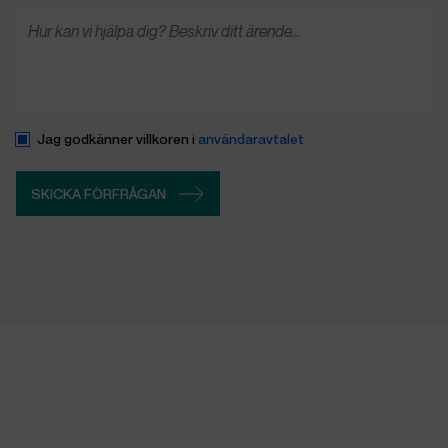
Hur
kan
vi
hjälpa
dig?
Beskriv
ditt
ärende…
Accept
Jag godkänner villkoren i
användaravtalet
user
terms
and
SKICKA FÖRFRÅGAN
conditions