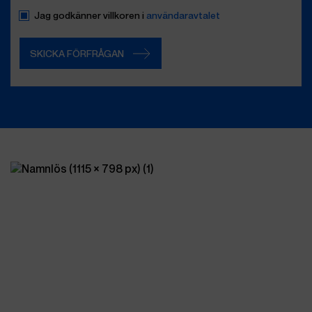
din
förfrågan…
Namnlös
Jag godkänner villkoren i
användaravtalet
SKICKA FÖRFRÅGAN